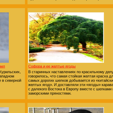
рил
Софора и ее желтые ягоды
Курильских,
В старинных наставлениях по красильному дел
западном
говорилось, что самая стойкая желтая краска д
е в северной
самых дорогих шелков добывается из «китайск
желтых ягод». И доставляли эти «ягоды» карав
с далекого Востока в Европу вместе с шелками 
заморскими пряностями.