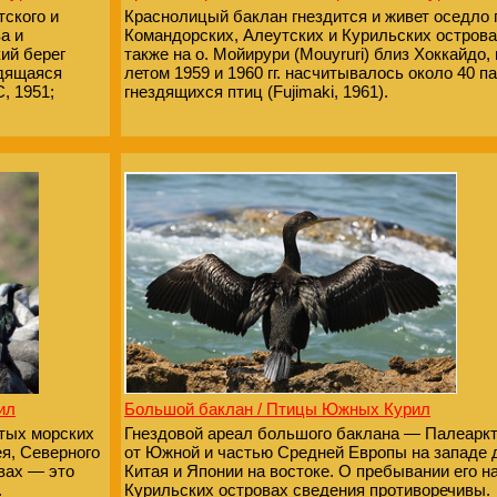
ского и
Краснолицый баклан гнездится и живет оседло 
а и
Командорских, Алеутских и Курильских острова
кий берег
также на о. Мойирури (Mouyruri) близ Хоккайдо, 
здящаяся
летом 1959 и 1960 гг. насчитывалось около 40 п
, 1951;
гнездящихся птиц (Fujimaki, 1961).
ил
Большой баклан / Птицы Южных Курил
стых морских
Гнездовой ареал большого баклана — Палеарк
я, Северного
от Южной и частью Средней Европы на западе 
вах — это
Китая и Японии на востоке. О пребывании его н
.
Курильских островах сведения противоречивы.