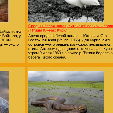
Средняя белая цапля, Китайский волчок и Колп
/ Птицы Южных Курил
байкальских
и Байкала, у
Ареал средней белой цапли — Южная и Юго-
 70 км,
Восточная Азия (Vaurie, 1965). Для Курильских
дь — около
островов —это редкая, возможно, гнездящаяся
птица. Автором одна цапля отмечена на о. Кун
утром 9 июля 1963 г. в пойме р. Тятина йедалеко
берега Тихого океана.