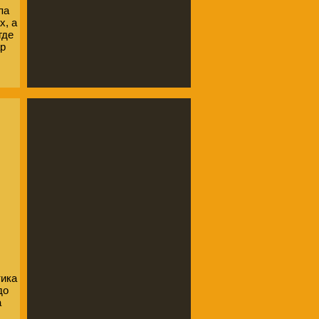
па
х, а
где
ар
тика
до
а