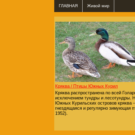
ГЛАВНАЯ
Живой мир
Кряква / Птицы Южных Курил
Кряква распространена по всей Голарк
исключением тундры и лесотундры. 
Южных Курильских островов кряква 
гнездящаяся и регулярно зимующая п
1952).