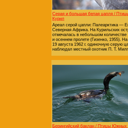
Серая и большая белая цапля / Пти
Курил
Ареал серой цапли: Палеарктика — Ев
Северная Африка. На Курильских ост
отмечалась в небольшом количестве 
и осеннем пролете (Гизенко, 1955). Н
19 августа 1962 г. одиночную серую 
наблюдал местный охотник П. Т. Мил
Берингийский баклан / Птицы Южных