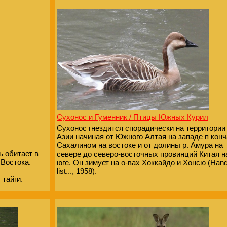
Сухонос и Гуменник / Птицы Южных Курил
Сухонос гнездится спорадически на территории
Азии начиная от Южного Алтая на западе п кон
Сахалином на востоке и от долины р. Амура на
ь обитает в
севере до северо-восточных провинций Китая н
 Востока.
юге. Он зимует на о-вах Хоккайдо и Хонсю (Hand
list..., 1958).
 тайги.