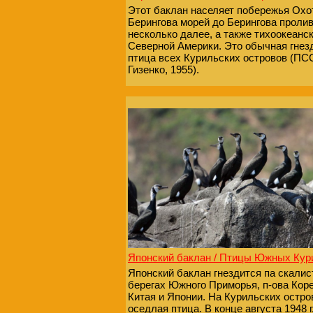
Этот баклан населяет побережья Охот
Берингова морей до Берингова пролив
несколько далее, а также тихоокеанс
Северной Америки. Это обычная гне
птица всех Курильских островов (ПСС
Гизенко, 1955).
Японский баклан / Птицы Южных Кур
Японский баклан гнездится па скали
берегах Южного Приморья, п-ова Коре
Китая и Японии. На Курильских остро
оседлая птица. В конце августа 1948 г