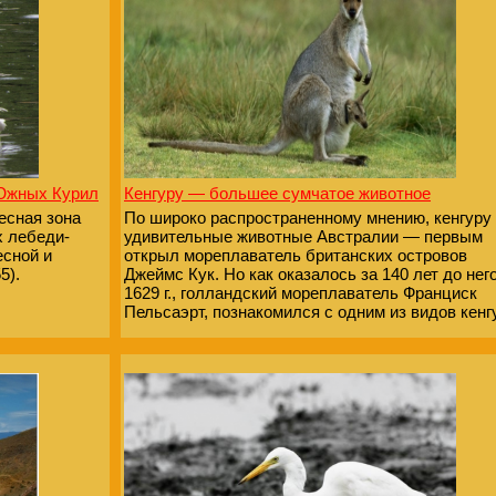
 Южных Курил
Кенгуру — большее сумчатое животное
есная зона
По широко распространенному мнению, кенгуру
х лебеди-
удивительные животные Австралии — первым
есной и
открыл мореплаватель британских островов
5).
Джеймс Кук. Но как оказалось за 140 лет до него
1629 г., голландский мореплаватель Франциск
Пельсаэрт, познакомился с одним из видов кенг