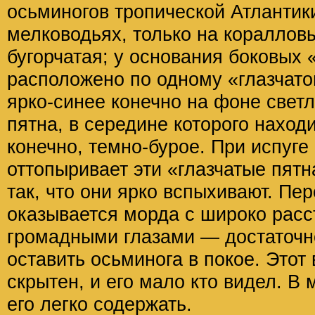
осьминогов тропической Атлантик
мелководьях, только на кораллов
бугорчатая; у основания боковых 
расположено по одному «глазчато
ярко-синее конечно на фоне светл
пятна, в середине которого наход
конечно, темно-бурое. При испуге
оттопыривает эти «глазчатые пятн
так, что они ярко вспыхивают. П
оказывается морда с широко рас
громадными глазами — достаточно
оставить осьминога в покое. Этот
скрытен, и его мало кто видел. В
его легко содержать.