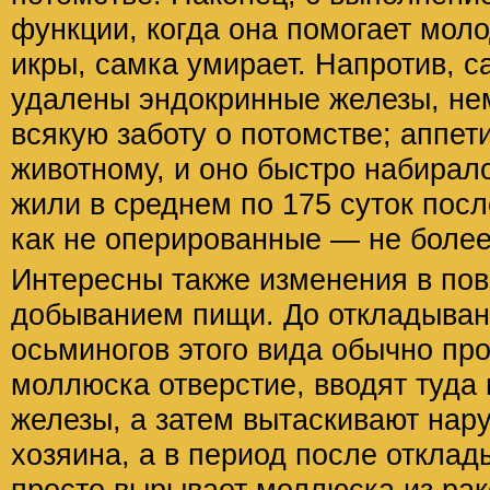
функции, когда она помогает мол
икры, самка умирает. Напротив, с
удалены эндокринные железы, н
всякую заботу о потомстве; аппет
животному, и оно быстро набирало
жили в среднем по 175 суток посл
как не оперированные — не более 
Интересны также изменения в пов
добыванием пищи. До откладыван
осьминогов этого вида обычно пр
моллюска отверстие, вводят туда
железы, а затем вытаскивают нар
хозяина, а в период после откла
просто вырывает моллюска из рак