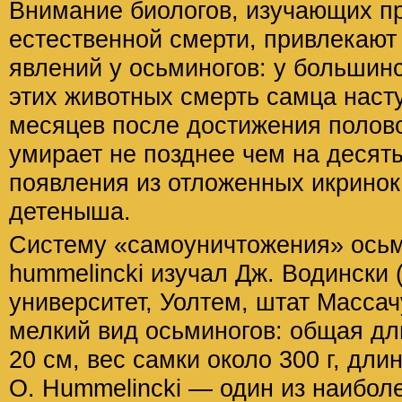
Внимание биологов, изучающих п
естественной смерти, привлекают
явлений у осьминогов: у большин
этих животных смерть самца наст
месяцев после достижения полово
умирает не позднее чем на десят
появления из отложенных икринок
детеныша.
Систему «самоуничтожения» осьм
hummelincki изучал Дж. Водински
университет, Уолтем, штат Масса
мелкий вид осьминогов: общая дл
20 см, вес самки около 300 г, дли
О. Hummelincki — один из наибол